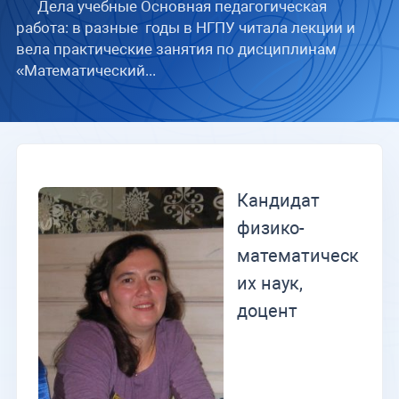
Дела учебные Основная педагогическая
работа: в разные годы в НГПУ читала лекции и
вела практические занятия по дисциплинам
«Математический...
Кандидат
физико-
математическ
их наук,
доцент