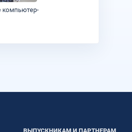
е ком­пью­тер­
ВЫПУСКНИКАМ И ПАРТНЕРАМ