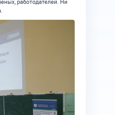
че­ных, ра­бо­то­да­те­лей. Ни
а.