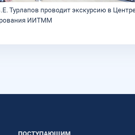
.Е. Тур­ла­пов про­во­дит экс­кур­сию в Цен­тр
и­ро­ва­ния ИИТММ
ПОСТУПАЮЩИМ