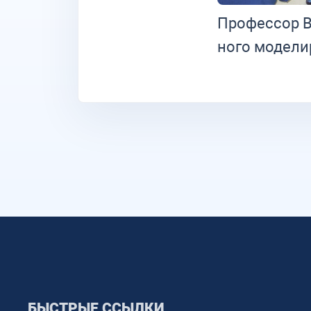
Про­фес­сор В
но­го мо­де­л
БЫСТРЫЕ ССЫЛКИ