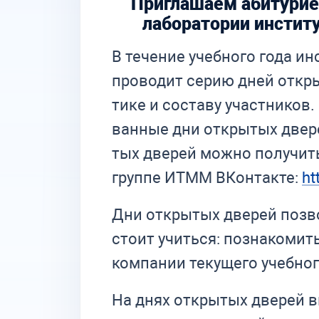
Приглашаем абитуриен
лаборатории инстит
В те­че­ние учеб­но­го года ин­
про­во­дит се­рию дней от­кры
ти­ке и со­ста­ву участ­ни­ков.
ван­ные дни от­кры­тых две­ре
тых две­рей мож­но по­лу­чи
группе ИТММ ВКонтакте:
ht
Дни от­кры­тых две­рей поз­во
сто­ит учить­ся: по­зна­ко­мит
ком­па­нии те­ку­ще­го учеб­
На днях от­кры­тых две­рей вы