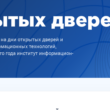
ытых двер
 на дни открытых дверей и
рмационных технологий,
 года ин­сти­тут ин­фор­ма­ци­он­