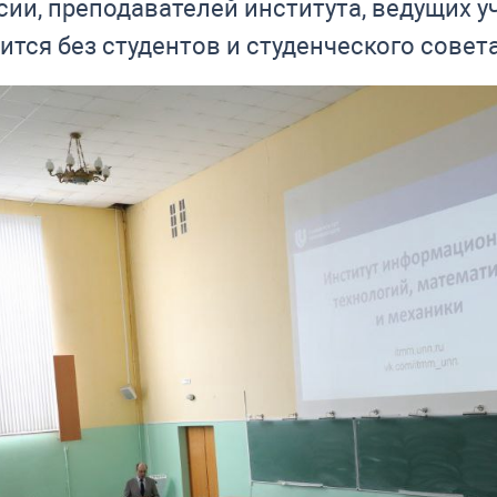
ии, пре­по­да­ва­те­лей ин­сти­ту­та, ве­ду­щих у
­дит­ся без сту­ден­тов и студенческого совет