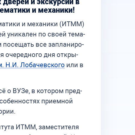
 дверей и экскурсии в
ематики и механики!
­ма­ти­ки и ме­ха­ни­ки (ИТММ)
й уни­ка­лен по сво­ей те­ма­
м по­се­щать все за­пла­ни­ро­
я оче­ред­но­го дня от­кры­
 Н.И. Ло­ба­чев­ско­го
или в
сё о ВУЗе, в ко­то­ром пред­
осо­бен­но­стях при­ем­ной
тории.
ту­та ИТММ, за­ме­сти­те­ля