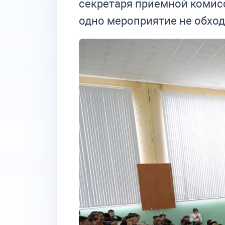
сек­ре­та­ря при­ем­ной ко­мис­с
одно ме­ро­при­я­тие не об­хо