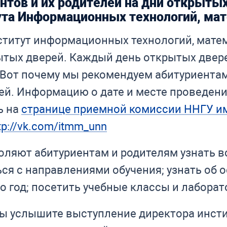
тов и их родителей на дни открытых
ута Информационных технологий, мат
сти­тут ин­фор­ма­ци­он­ных тех­но­ло­гий, ма­те
­тых две­рей. Каж­дый день от­кры­тых две­ре
 Вот по­че­му мы ре­ко­мен­ду­ем аби­ту­ри­ен­та
й. Ин­фор­ма­цию о дате и ме­сте про­ве­де­ни
ть на
стра­ни­це при­ем­ной ко­мис­сии ННГУ им.
tp://vk.com/itmm_unn
­ля­ют аби­ту­ри­ен­там и ро­ди­те­лям узнать в
ь­ся с на­прав­ле­ни­я­ми обу­че­ния; узнать об 
но­го год; посетить учебные классы и лабора
 услы­ши­те вы­ступ­ле­ние ди­рек­то­ра ин­сти­