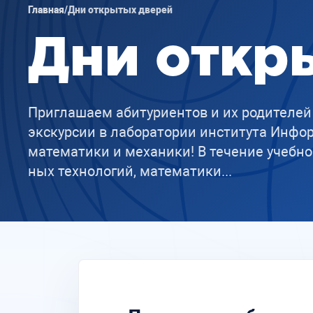
Главная
/
Дни открытых дверей
Дни откр
Приглашаем абитуриентов и их родителей
экскурсии в лаборатории института Инфо
математики и механики! В те­че­ние учеб­но­го
ных тех­но­ло­гий, ма­те­ма­ти­ки...