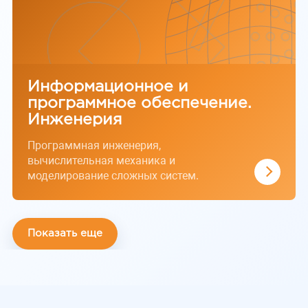
Информационное и
программное обеспечение.
Инженерия
Программная инженерия,
вычислительная механика и
моделирование сложных систем.
Показать еще