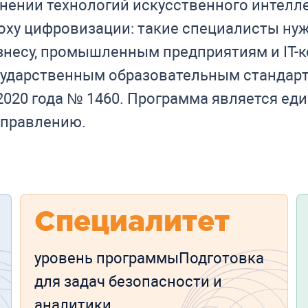
нении технологий искусственного интелле
оху цифровизации: такие специалисты ну
изнесу, промышленным предприятиям и IT-
сударственным образовательным стандар
2020 года № 1460. Программа является е
аправлению.
Специалитет
уровень программыПодготовка
для задач безопасности и
аналитики.