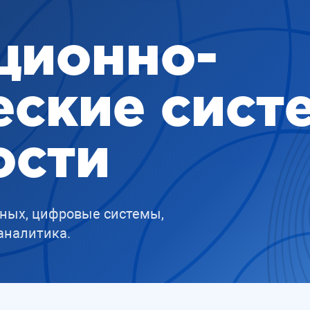
ционно-
еские сист
ости
нных, цифровые системы,
аналитика.