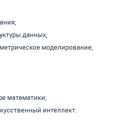
ания;
уктуры данных;
ометрическое моделирование;
ре математики;
скусственный интеллект.