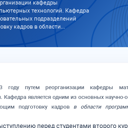
еорганизации кафедры
мпьютерных технологий. Кафедра
зовательных подразделений
ку кадров в области...
3 году путем реорганизации кафедры мате
. Кафедра является одним из основных научно-
ающим подготовку кадров
в области програм
ыступлению перед студентами второго кур