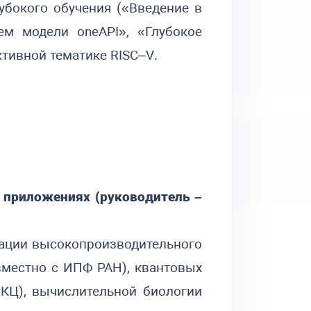
бокого обучения («Введение в
нием модели
oneAPI
», «Глубокое
ективной тематике
RISC
–
V
.
 приложениях (руководитель –
зации высокопроизводительного
местно с ИПФ РАН), квантовых
КЦ), вычислительной биологии