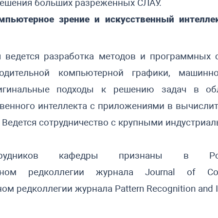
решения больших разреженных СЛАУ.
мпьютерное зрение и искусственный интеллек
я ведется разработка методов и программных 
водительной компьютерной графики, машинно
игинальные подходы к решению задач в обл
твенного интеллекта с приложениями в вычислит
. Ведется сотрудничество с крупными индустриа
отрудников кафедры признаны в 
ном редколлегии журнала
Journal of Compu
ном редколлегии журнала
Pattern Recognition and I