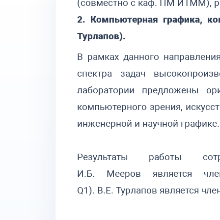
(совместно с каф. ПМ ИТММ), 
2. Компьютерная графика, ко
Турлапов).
В рамках данного направлени
спектра задач высокопроиз
лаборатории предложены ор
компьютерного зрения, искусс
инженерной и научной графике
Результаты работы с
И
.
Б
.
Мееров является чле
Q1).
В
.
Е
.
Турлапов является чле