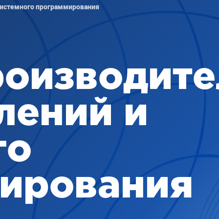
системного программирования
оизводите
лений и
го
ирования