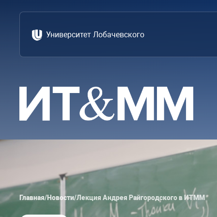
Университет Лобачевского
Главная
/
Новости
/
Лекция Андрея Райгородского в ИТММ