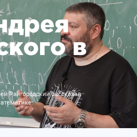
ндрея
ского в
ей Райгородский рассказал
математике.