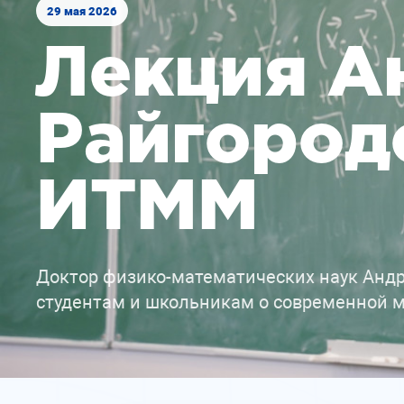
29 мая 2026
Лекция А
Райгород
ИТММ
Доктор физико-математических наук Андр
студентам и школьникам о современной 