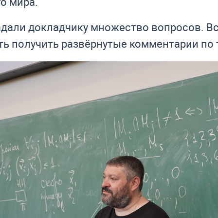
о мира.
адали докладчику множество вопросов. 
ь получить развёрнутые комментарии по т