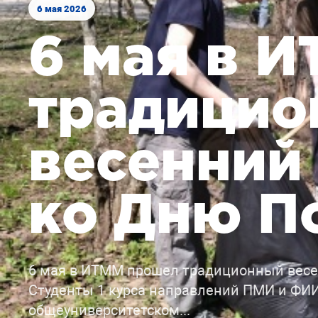
6 мая 2026
6 мая в 
традицио
весенний
ко Дню П
6 мая в ИТММ прошел традиционный весе
Студенты 1 курса направлений ПМИ и ФИИ
общеуниверситетском...