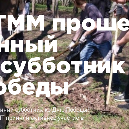
ИТММ прош
нный
 субботник
обеды
нний субботник ко Дню Победы!
Т приняли активное участие в