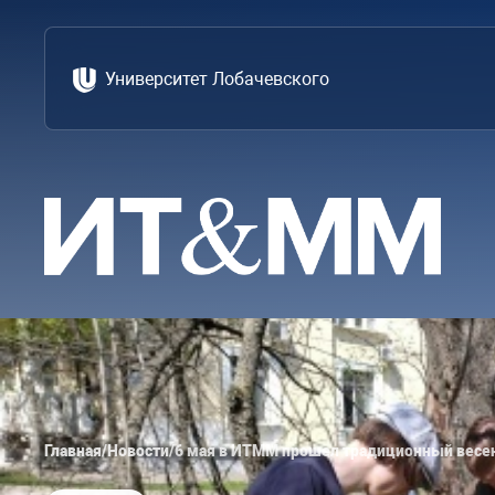
Университет Лобачевского
Главная
/
Новости
/
6 мая в ИТММ прошел традиционный весе