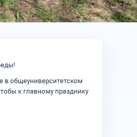
беды!
ие в общеуниверситетском
чтобы к главному празднику