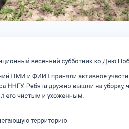
иционный весенний субботник ко Дню По
ений ПМИ и ФИИТ приняли активное участ
са ННГУ. Ребята дружно вышли на уборку, 
ил его чистым и ухоженным.
илегающую территорию