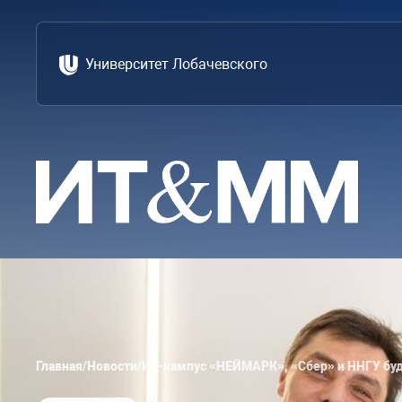
Университет Лобачевского
Главная
/
Новости
/
ИТ-кампус «НЕЙМАРК», «Сбер» и ННГУ буд