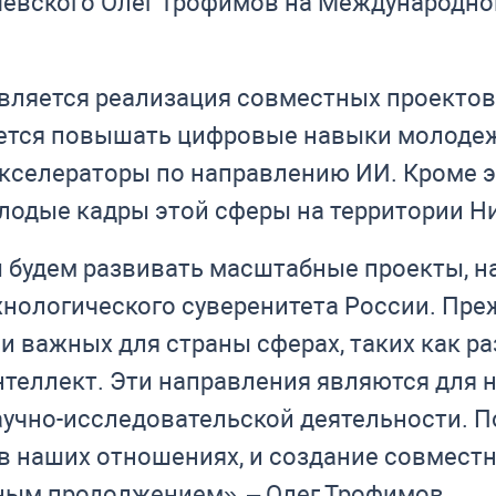
ачевского Олег Трофимов на Международн
ляется реализация совместных проектов 
уется повышать цифровые навыки молодеж
акселераторы по направлению ИИ. Кроме э
олодые кадры этой сферы на территории Н
 будем развивать масштабные проекты, н
хнологического суверенитета России. Пре
и важных для страны сферах, таких как р
теллект. Эти направления являются для 
научно-исследовательской деятельности.
в наших отношениях, и создание совмест
ным продолжением», – Олег Трофимов.