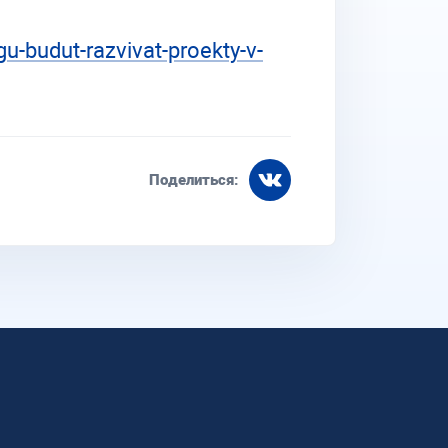
u-budut-razvivat-proekty-v-
Поделиться: