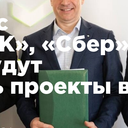
с
», «Сбер
удут
ь проекты 