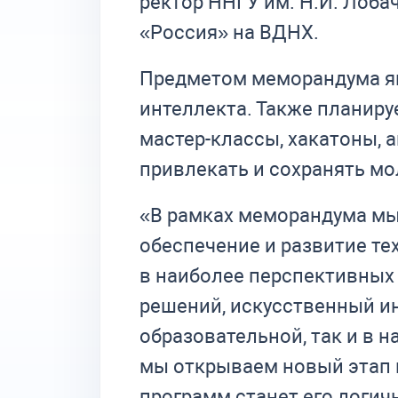
ректор ННГУ им. Н.И. Лоб
«Россия» на ВДНХ.
Предметом меморандума яв
интеллекта. Также планир
мастер-классы, хакатоны, 
привлекать и сохранять м
«В рамках меморандума мы
обеспечение и развитие те
в наиболее перспективных 
решений, искусственный ин
образовательной, так и в 
мы открываем новый этап 
программ станет его логич