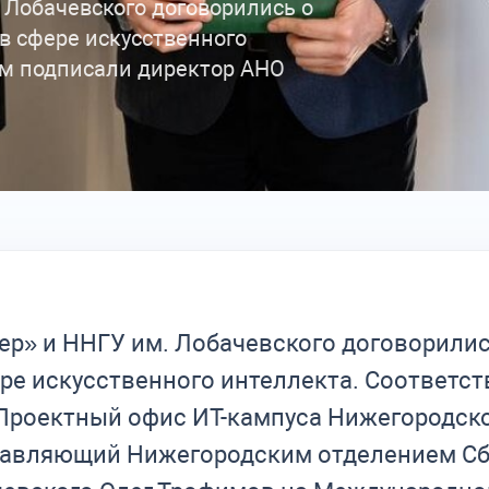
 Лобачевского договорились о
в сфере искусственного
м подписали директор АНО
р» и ННГУ им. Лобачевского договорилис
ере искусственного интеллекта. Соответ
«Проектный офис ИТ-кампуса Нижегородс
равляющий Нижегородским отделением Сб