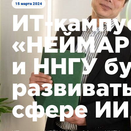
15 марта 2024
ИТ-кампу
«НЕЙМАРК
и ННГУ б
развиват
сфере ИИ