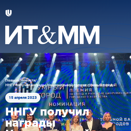
Главная
/
Новости
/
ННГУ получил награды Национальной премии «Умный город»
15 апреля 2023
ННГУ получил
награды