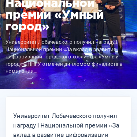
Национальной
премии «Умный
город»
Университет Лобачевского получил награду I
Национальной премии «За вклад в развитие
цифровизации городского хозяйства «Умный
город» – ННГУ отмечен дипломом финалиста в
номинации...
Университет Лобачевского получил
награду I Национальной премии «За
вклад в развитие цифровизации