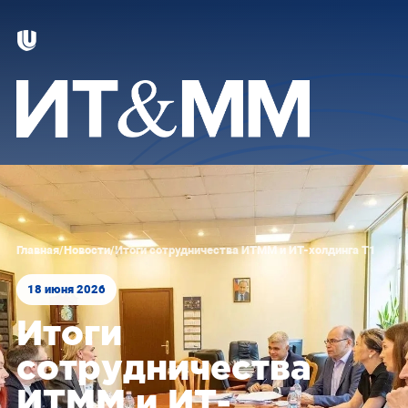
Главная
/
Новости
/
Итоги сотрудничества ИТММ и ИТ-холдинга Т1
18 июня 2026
Итоги
сотрудничества
ИТММ и ИТ-