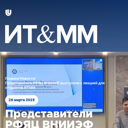
Главная
/
Новости
/
Представители РФЯЦ ВНИИЭФ выступили с лекцией для
студентов ИТММ
26 марта 2025
Представители
РФЯЦ ВНИИЭФ