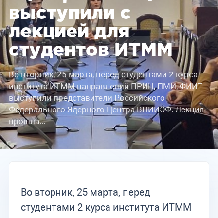
выступили с
лекцией для
студентов ИТММ
Во вторник, 25 марта, перед студентами 2 курса
института ИТММ направлений ПРИН, ПМИ, ФИИТ
выступили представители Российского
Федерального Ядерного Центра ВНИИЭФ. Лекция
прошла...
Во вторник, 25 марта, перед
студентами 2 курса института ИТММ