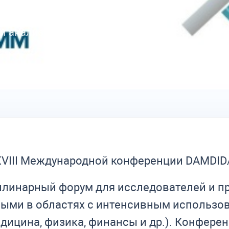
одной конференции
дисциплинарный форум для
й анализу и управлению
XVIII Международной конференции DAMDID
плинарный форум для исследователей и п
ыми в областях с интенсивным использова
едицина, физика, финансы и др.). Конфер