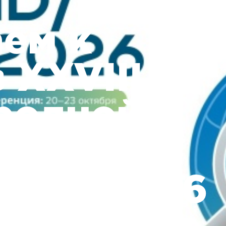
ем к
 XXVIII
родной
нции
RCDL 2026