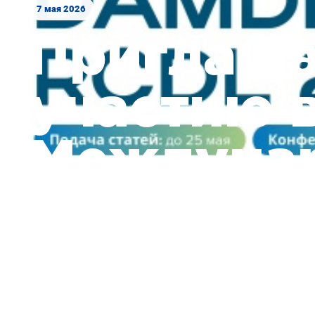
7 мая 2026
Приглаша
участию в
Междуна
конфере
DAMDID/