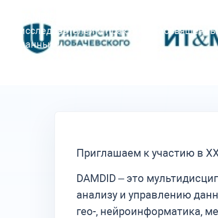
Приглашаем к участию в XXVIII Междунар
DAMDID/RCDL 2026! DAMDID – это мульти
исследователей и практиков, посвящённы
данными...
Приглашаем к участию в X
DAMDID – это мультидисци
анализу и управлению данн
гео-, нейроинформатика, м