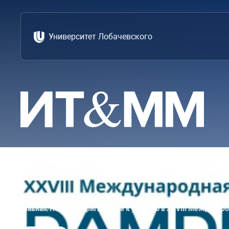
Университет Лобачевского
Главная
/
Новости
/
Приглашаем к участию в XXVIII Междунар