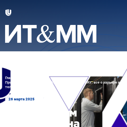
Главная
/
Новости
/
Приглашаем студентов на YADRO™ TELECOM DAY: все о карьере в
телекоме!
26 марта 2025
Приглашаем
студентов на