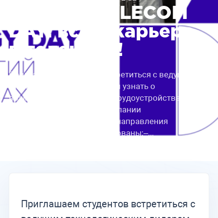
YADRO™ TELECOM
DAY: все о карьере
в телекоме!
Приглашаем студентов встретиться с ведущим
технологическим лидером и узнать о
возможностях обучения и трудоустройства.
Лидеры телеком-блока компании
YADRO™расскажут:– какие направления
разработки сейчас востребованы;–...
Приглашаем студентов встретиться с