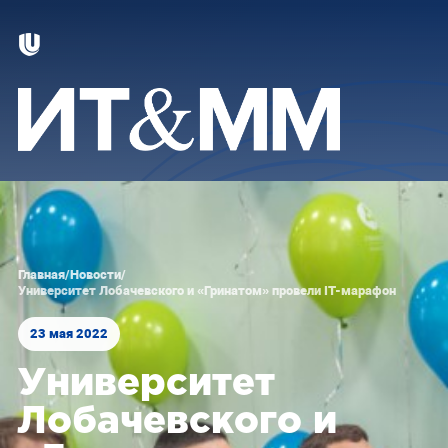
Главная
/
Новости
/
Университет Лобачевского и «Гринатом» провели IT-марафон
23 мая 2022
Университет
Лобачевского и