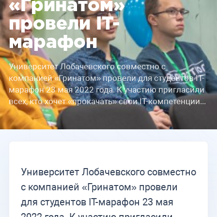
«Гринатом»
провели IT-
марафон
Университет Лобачевского совместно с
компанией «Гринатом» провели для студентов IT-
марафон 23 мая 2022 года. К участию пригласили
всех, кто хочет «прокачать» свои IT-компетенции...
Университет Лобачевского совместно
с компанией «Гринатом» провели
для студентов IT-марафон 23 мая
2022 года. К участию пригласили