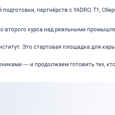
подготовки, партнёрств с YADRO, Т1, Сберо
 со второго курса над реальными промыш
титут. Это стартовая площадка для карьер
никами — и продолжаем готовить тех, кто