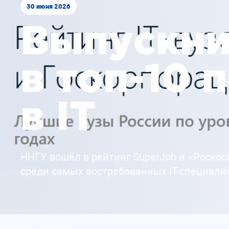
30 июня 2026
Выпускн
в топ-10 
в IT
ННГУ вошёл в рейтинг SuperJob и «Роско
среди самых востребованных IT-специали