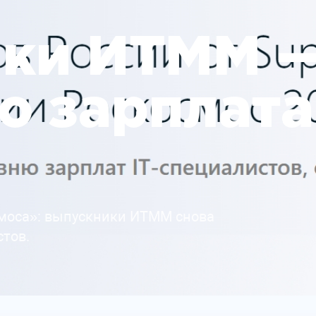
ики ИТММ 
по зарплат
смоса»: выпускники ИТММ снова
стов.