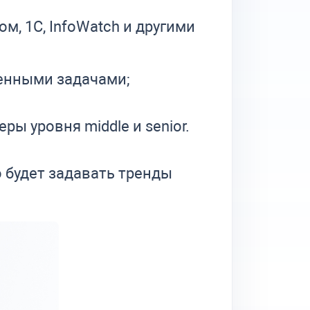
м, 1С, InfoWatch и другими
ленными задачами;
ы уровня middle и senior.
 будет задавать тренды