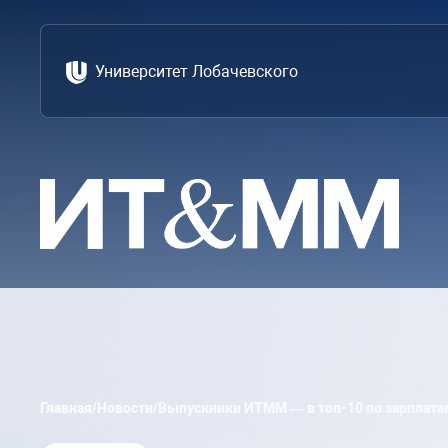
Университет Лобачевского
Главная
/
Новости
/
Выпускники ИТММ — в топ-10 по зарплатам