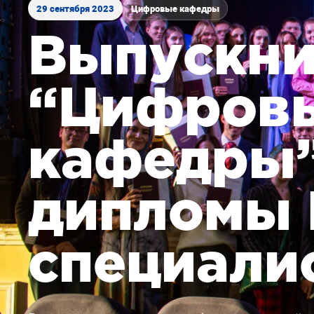
29 сентября 2023
Цифровые кафедры
Выпускни
“Цифров
кафедры”
дипломы 
специали