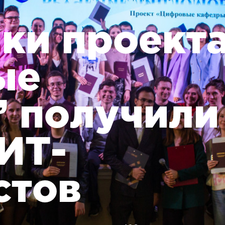
ки проект
ые
 получили
ИТ-
стов