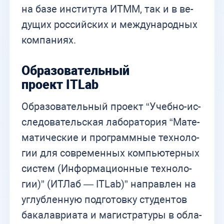
на базе ин­сти­ту­та ИТММ, так и в ве­
ду­щих рос­сий­ских и меж­ду­на­род­ных
ком­па­ни­ях.
Образовательный
проект
ITLab
Об­ра­зо­ва­тель­ный про­ект “Учеб­но-ис­
сле­до­ва­тель­ская ла­бо­ра­то­рия “Ма­те­
ма­ти­че­ские и про­грамм­ные тех­но­ло­
гии для со­вре­мен­ных ком­пью­тер­ных
си­стем (Ин­фор­ма­ци­он­ные тех­но­ло­
гии)” (ИТ­Лаб — ITLab)” на­прав­лен на
углуб­лен­ную под­го­тов­ку сту­ден­тов
ба­ка­лаври­а­та и ма­ги­стра­ту­ры в об­ла­