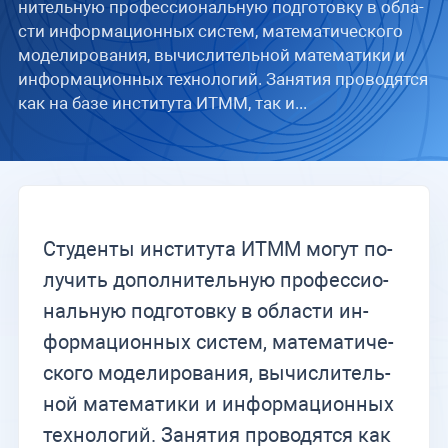
ни­тель­ную про­фес­си­о­наль­ную под­го­тов­ку в об­ла­
сти ин­фор­ма­ци­он­ных си­стем, ма­те­ма­ти­че­ско­го
мо­де­ли­ро­ва­ния, вы­чис­ли­тель­ной ма­те­ма­ти­ки и
ин­фор­ма­ци­он­ных тех­но­ло­гий. За­ня­тия про­во­дят­ся
как на базе ин­сти­ту­та ИТММ, так и...
Сту­ден­ты ин­сти­ту­та ИТММ мо­гут по­
лу­чить до­пол­ни­тель­ную про­фес­си­о­
наль­ную под­го­тов­ку в об­ла­сти ин­
фор­ма­ци­он­ных си­стем, ма­те­ма­ти­че­
ско­го мо­де­ли­ро­ва­ния, вы­чис­ли­тель­
ной ма­те­ма­ти­ки и ин­фор­ма­ци­он­ных
тех­но­ло­гий. За­ня­тия про­во­дят­ся как