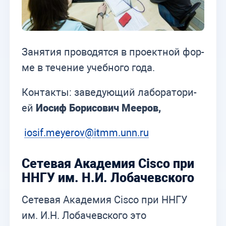
За­ня­тия про­во­дят­ся в про­ект­ной фор­
ме в те­че­ние учеб­но­го года.
Кон­так­ты: за­ве­ду­ю­щий ла­бо­ра­то­ри­
ей
Иосиф Бо­ри­со­вич Ме­е­ров,
iosif.meyerov@itmm.unn.ru
Сетевая Академия Cisco при
ННГУ им. Н.И. Лобачевского
Сетевая Академия Cisco при ННГУ
им. И.Н. Лобачевского это