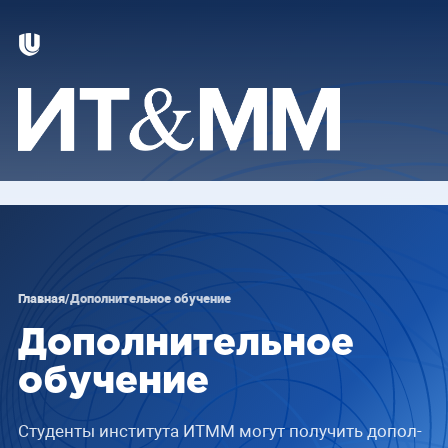
Главная
/
Дополнительное обучение
Дополнительное
обучение
Сту­ден­ты ин­сти­ту­та ИТММ мо­гут по­лу­чить до­пол­