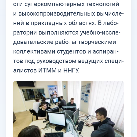
сти су­пер­ком­пью­тер­ных тех­но­ло­гий
и вы­со­ко­про­из­во­ди­тель­ных вы­чис­ле­
ний в при­клад­ных об­ла­стях. В ла­бо­
ра­то­рии вы­пол­ня­ют­ся учеб­но-ис­сле­
до­ва­тель­ские ра­бо­ты твор­че­ски­ми
кол­лек­ти­ва­ми сту­ден­тов и ас­пи­ран­
тов под ру­ко­вод­ством ве­ду­щих спе­ци­
а­ли­стов ИТММ и ННГУ.