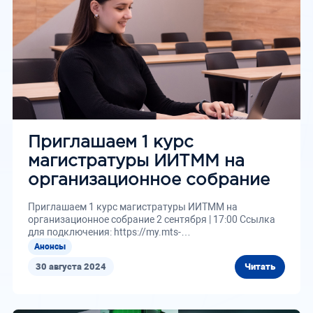
Приглашаем 1 курс
магистратуры ИИТММ на
организационное собрание
Приглашаем 1 курс магистратуры ИИТММ на
организационное собрание 2 сентября | 17:00 Ссылка
для подключения: https://my.mts-
link.ru/j/unn/1262409816 Ждем всех!
Анонсы
30 августа 2024
Читать