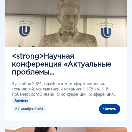
<strong>Научная
конференция «Актуальные
проблемы
математики»</strong>
3 декабря 2024 годаИнститут информационных
технологий, математики и механикиННГУ им. Н.И.
ЛобачевскогоОнлайн О конференции Конференция
«Актуальные проблемы...
Анонсы
27 ноября 2024
Читать