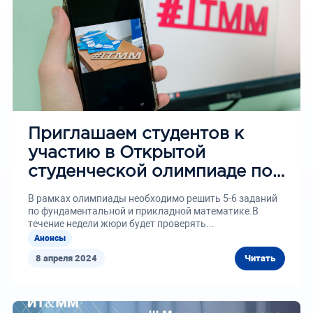
Приглашаем студентов к
участию в Открытой
студенческой олимпиаде по
математике имени Л.П.
В рамках олимпиады необходимо решить 5-6 заданий
Шильникова
по фундаментальной и прикладной математике.В
течение недели жюри будет проверять...
Анонсы
8 апреля 2024
Читать