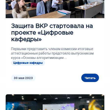
Защита ВКР стартовала на
проекте «Цифровые
кафедры»
Первыми представить членам комиссии итоговые
аттестационные работы предстояло выпускникам
курса «Основы алгоритмизации
программирования». 9 месяцев студенты
Цифровые кафедры
гуманитарии...
30 мая 2023
Читать