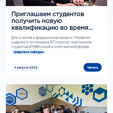
Приглашаем студентов
получить новую
квалификацию во время
основной учебы бесплатно
Для участия в федеральном проекте “Развитие
кадрового потенциала ИТ-отрасли” приглашаем
студентов ИТММ очной и очно-заочной формы
обучения...
Цифровые кафедры
4 августа 2023
Читать