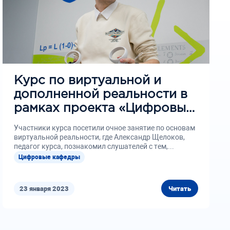
Курс по виртуальной и
дополненной реальности в
рамках проекта «Цифровые
кафедры» идет полным
Участники курса посетили очное занятие по основам
ходом
виртуальной реальности, где Александр Щелоков,
педагог курса, познакомил слушателей с тем,...
Цифровые кафедры
23 января 2023
Читать