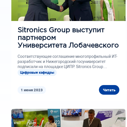
Sitronics Group выступит
партнером
Университета Лобачевского
Соответствующее соглашение многопрофильный ИТ-
разработчик и Нижегородский госуниверситет
подписали на площадке ЦИПР. Sitronics Group
расширяет партнерскую научно-образовательную
Цифровые кафедры
сеть...
1 июня 2023
Читать