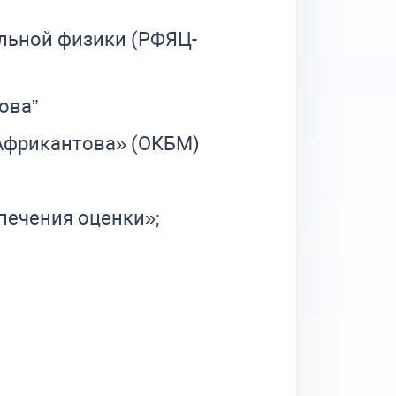
льной физики (РФЯЦ-
ова”
Африкантова» (ОКБМ)
печения оценки»;