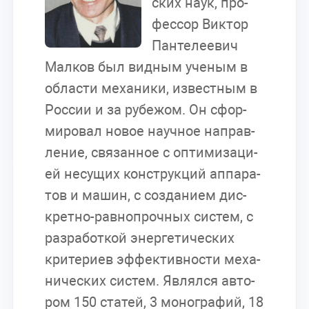
ских наук, про­
фес­сор Вик­тор
Пан­те­ле­е­вич
Мал­ков был вид­ным уче­ным в
об­ла­сти ме­ха­ни­ки, из­вест­ным в
Рос­сии и за ру­бе­жом. Он сфор­
ми­ро­вал но­вое на­уч­ное на­прав­
ле­ние, свя­зан­ное с оп­ти­ми­за­ци­
ей несу­щих кон­струк­ций ап­па­ра­
тов и ма­шин, с со­зда­ни­ем дис­
крет­но-рав­но­проч­ных си­стем, с
раз­ра­бот­кой энер­ге­ти­че­ских
кри­те­ри­ев эф­фек­тив­но­сти ме­ха­
ни­че­ских си­стем. Яв­лял­ся ав­то­
ром 150 ста­тей, 3 мо­но­гра­фий, 18