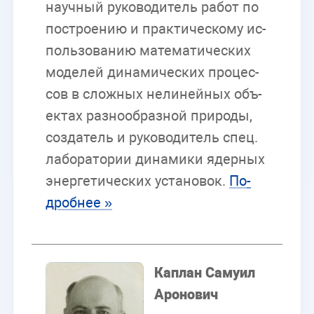
на­уч­ный ру­ко­во­ди­тель ра­бот по
по­стро­е­нию и прак­ти­че­ско­му ис­
поль­зо­ва­нию ма­те­ма­ти­че­ских
мо­де­лей ди­на­ми­че­ских про­цес­
сов в слож­ных нели­ней­ных объ­
ек­тах раз­но­об­раз­ной при­ро­ды,
со­зда­тель и ру­ко­во­ди­тель спец.
ла­бо­ра­то­рии ди­на­ми­ки ядер­ных
энер­ге­ти­че­ских уста­но­вок.
По­
дроб­нее »
Ка­п­лан Са­му­ил
Аро­но­вич