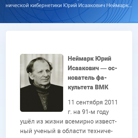
ни­че­ской ки­бер­не­ти­ки Юрий Иса­а­ко­вич Ней­марк...
Ней­марк Юрий
Иса­а­ко­вич — ос­
но­ва­тель фа­
куль­те­та ВМК
11 сен­тяб­ря 2011
г. на 91-м году
ушёл из жиз­ни все­мир­но из­вест­
ный уче­ный в об­ла­сти тех­ни­че­