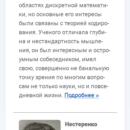
об­ла­стях дис­крет­ной ма­те­ма­ти­
ки, но ос­нов­ные его ин­те­ре­сы
были свя­за­ны с тео­ри­ей ко­ди­ро­
ва­ния. Уче­но­го от­ли­ча­ла глу­би­
на и нестан­дарт­ность мыш­ле­
ния, он был ин­те­рес­ным и ост­ро­
ум­ным со­бе­сед­ни­ком, имел
свою, со­вер­шен­но не ба­наль­ную
точ­ку зре­ния по мно­гим во­про­
сам не толь­ко на­у­ки, но и по­все­
днев­ной жиз­ни.
По­дроб­нее »
Несте­рен­ко