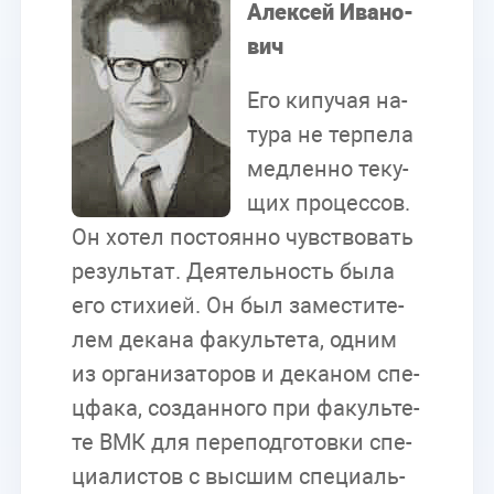
Алек­сей Ива­но­
вич
Его ки­пу­чая на­
ту­ра не тер­пе­ла
мед­лен­но те­ку­
щих про­цес­сов.
Он хо­тел по­сто­ян­но чув­ство­вать
ре­зуль­тат. Де­я­тель­ность была
его сти­хи­ей. Он был за­ме­сти­те­
лем де­ка­на фа­куль­те­та, од­ним
из ор­га­ни­за­то­ров и де­ка­ном спе­
ц­фа­ка, со­здан­но­го при фа­куль­те­
те ВМК для пе­ре­под­го­тов­ки спе­
ци­а­ли­стов с выс­шим спе­ци­аль­