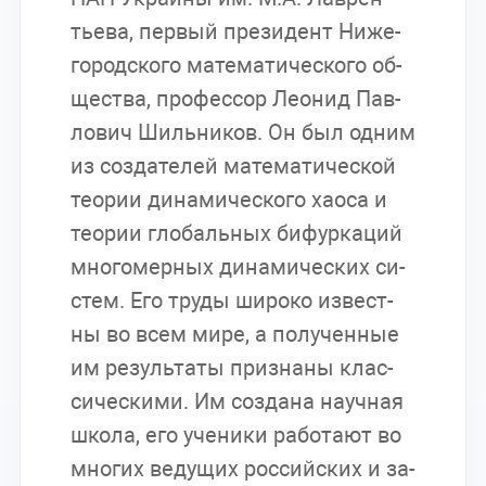
тье­ва, пер­вый пре­зи­дент Ни­же­
го­род­ско­го ма­те­ма­ти­че­ско­го об­
ще­ства, про­фес­сор Лео­нид Пав­
ло­вич Шиль­ни­ков. Он был од­ним
из со­зда­те­лей ма­те­ма­ти­че­ской
тео­рии ди­на­ми­че­ско­го ха­о­са и
тео­рии гло­баль­ных би­фур­ка­ций
мно­го­мер­ных ди­на­ми­че­ских си­
стем. Его тру­ды ши­ро­ко из­вест­
ны во всем мире, а по­лу­чен­ные
им ре­зуль­та­ты при­зна­ны клас­
си­че­ски­ми. Им со­зда­на на­уч­ная
шко­ла, его уче­ни­ки ра­бо­та­ют во
мно­гих ве­ду­щих рос­сий­ских и за­