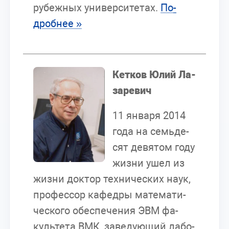
ру­беж­ных уни­вер­си­те­тах.
По­
дроб­нее »
Кет­ков Юлий Ла­
за­ре­вич
11 ян­ва­ря 2014
года на семь­де­
сят де­вя­том году
жиз­ни ушел из
жиз­ни док­тор тех­ни­че­ских наук,
про­фес­сор ка­фед­ры ма­те­ма­ти­
че­ско­го обес­пе­че­ния ЭВМ фа­
куль­те­та ВМК, за­ве­ду­ю­щий ла­бо­