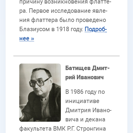
при­чи­ну воз­ник­но­ве­ния флат­те­
ра. Пер­вое ис­сле­до­ва­ние яв­ле­
ния флат­те­ра было про­ве­де­но
Бла­зи­усом в 1918 году.
По­дроб­
нее »
Ба­ти­щев Дмит­
рий Ива­но­вич
В 1986 году по
ини­ци­а­ти­ве
Дмит­рия Ива­но­
ви­ча и де­ка­на
фа­куль­те­та ВМК Р.Г. Строн­ги­на