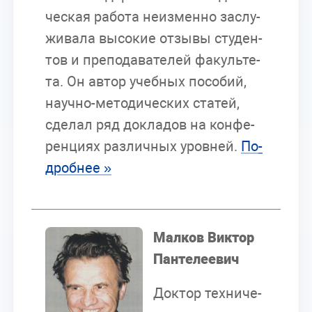
че­ская ра­бо­та неиз­мен­но за­слу­
жи­ва­ла вы­со­кие от­зы­вы сту­ден­
тов и пре­по­да­ва­те­лей фа­куль­те­
та. Он ав­тор учеб­ных по­со­бий,
на­уч­но-ме­то­ди­че­ских ста­тей,
сде­лал ряд до­кла­дов на кон­фе­
рен­ци­ях раз­лич­ных уров­ней.
По­
дроб­нее »
Мал­ков Вик­тор
Пан­те­ле­е­вич
Док­тор тех­ни­че­