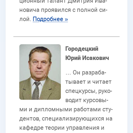
ци­он­ный та­лант Дмит­рия Ива­
но­ви­ча про­явил­ся с пол­ной си­
лой.
По­дроб­нее »
Го­ро­дец­кий
Юрий Ис­а­ко­вич
… Он раз­ра­ба­
ты­ва­ет и чи­та­ет
спец­кур­сы, ру­ко­
во­дит кур­со­вы­
ми и ди­плом­ны­ми ра­бо­та­ми сту­
ден­тов, спе­ци­а­ли­зи­ру­ю­щих­ся на
ка­фед­ре тео­рии управ­ле­ния и