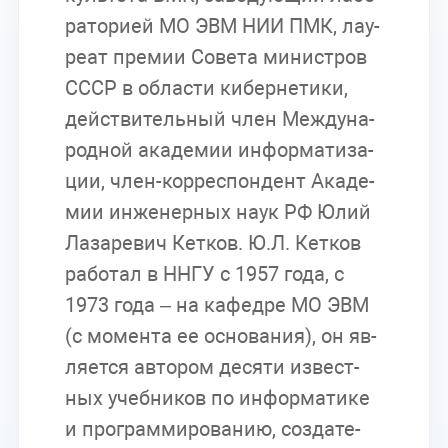
ра­то­ри­ей МО ЭВМ НИИ ПМК, ла­у­
ре­ат пре­мии Со­ве­та ми­ни­стров
СССР в об­ла­сти ки­бер­не­ти­ки,
дей­стви­тель­ный член Меж­ду­на­
род­ной ака­де­мии ин­фор­ма­ти­за­
ции, член-кор­ре­спон­дент Ака­де­
мии ин­же­нер­ных наук РФ Юлий
Ла­за­ре­вич Кет­ков. Ю.Л. Кет­ков
ра­бо­тал в ННГУ с 1957 года, с
1973 года – на ка­фед­ре МО ЭВМ
(с мо­мен­та ее ос­но­ва­ния), он яв­
ля­ет­ся ав­то­ром де­ся­ти из­вест­
ных учеб­ни­ков по ин­фор­ма­ти­ке
и про­грам­ми­ро­ва­нию, со­зда­те­