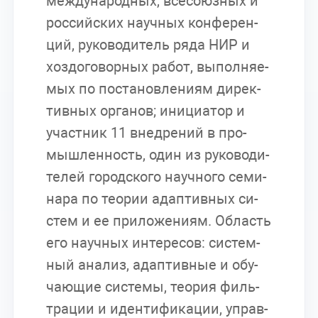
меж­ду­на­род­ных, все­со­юз­ных и
рос­сий­ских на­уч­ных кон­фе­рен­
ций, ру­ко­во­ди­тель ряда НИР и
хоз­до­го­вор­ных ра­бот, вы­пол­ня­е­
мых по по­ста­нов­ле­ни­ям ди­рек­
тив­ных ор­га­нов; ини­ци­а­тор и
участ­ник 11 внед­ре­ний в про­
мыш­лен­ность, один из ру­ко­во­ди­
те­лей го­род­ско­го на­уч­но­го се­ми­
на­ра по тео­рии адап­тив­ных си­
стем и ее при­ло­же­ни­ям. Об­ласть
его на­уч­ных ин­те­ре­сов: си­стем­
ный ана­лиз, адап­тив­ные и обу­
ча­ю­щие си­сте­мы, тео­рия филь­
тра­ции и иден­ти­фи­ка­ции, управ­