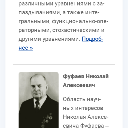
раз­лич­ны­ми урав­не­ни­я­ми с за­
паз­ды­ва­ни­я­ми, а так­же ин­те­
граль­ны­ми, функ­ци­о­наль­но-опе­
ра­тор­ны­ми, сто­ха­сти­че­ски­ми и
дру­ги­ми урав­не­ни­я­ми.
По­дроб­
нее »
Фу­фа­ев Ни­ко­лай
Алек­се­е­вич
Об­ласть на­уч­
ных ин­те­ре­сов
Ни­ко­лая Алек­се­
е­ви­ча Фу­фа­е­ва –