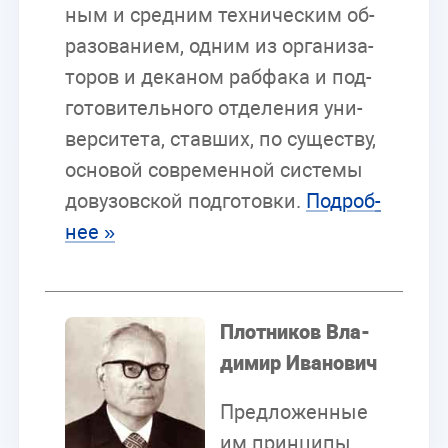
ным и сред­ним тех­ни­че­ским об­
ра­зо­ва­ни­ем, од­ним из ор­га­ни­за­
то­ров и де­ка­ном раб­фа­ка и под­
го­то­ви­тель­но­го от­де­ле­ния уни­
вер­си­те­та, став­ших, по су­ще­ству,
ос­но­вой со­вре­мен­ной си­сте­мы
до­ву­зов­ской под­го­тов­ки.
По­дроб­
нее »
Плот­ни­ков Вла­
ди­мир Ива­но­вич
Пред­ло­жен­ные
им прин­ци­пы