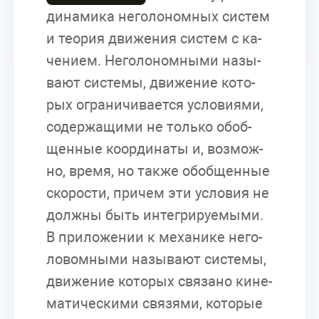
ди­на­ми­ка него­ло­ном­ных си­стем
и тео­рия дви­же­ния си­стем с ка­
че­ни­ем. Него­ло­ном­ны­ми на­зы­
ва­ют си­сте­мы, дви­же­ние ко­то­
рых огра­ни­чи­ва­ет­ся усло­ви­я­ми,
со­дер­жа­щи­ми не толь­ко обоб­
щен­ные ко­ор­ди­на­ты и, воз­мож­
но, вре­мя, но так­же обоб­щен­ные
ско­ро­сти, при­чем эти усло­вия не
долж­ны быть ин­те­гри­ру­е­мы­ми.
В при­ло­же­нии к ме­ха­ни­ке него­
ло­вом­ны­ми на­зы­ва­ют си­сте­мы,
дви­же­ние ко­то­рых свя­за­но ки­не­
ма­ти­че­ски­ми свя­зя­ми, ко­то­рые