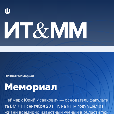
Главная
/
Мемориал
Мемориал
Ней­марк Юрий Иса­а­ко­вич — ос­но­ва­тель фа­куль­те­
та ВМК 11 сен­тяб­ря 2011 г. на 91-м году ушёл из
жиз­ни все­мир­но из­вест­ный уче­ный в об­ла­сти тех­