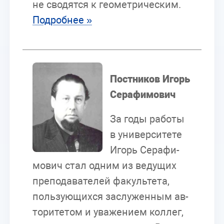
не сво­дят­ся к гео­мет­ри­че­ским.
По­дроб­нее »
Пост­ни­ков Игорь
Се­ра­фи­мо­вич
За годы ра­бо­ты
в уни­вер­си­те­те
Игорь Се­ра­фи­
мо­вич стал од­ним из ве­ду­щих
пре­по­да­ва­те­лей фа­куль­те­та,
поль­зу­ю­щих­ся за­слу­жен­ным ав­
то­ри­те­том и ува­же­ни­ем кол­лег,