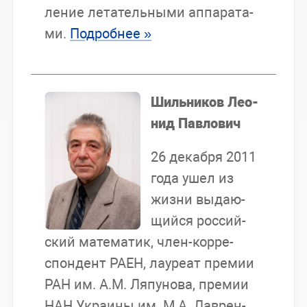
ле­ние ле­та­тель­ны­ми ап­па­ра­та­
ми.
По­дроб­нее »
Шиль­ни­ков Лео­
нид Пав­ло­вич
26 де­каб­ря 2011
года ушел из
жиз­ни вы­да­ю­
щий­ся рос­сий­
ский ма­те­ма­тик, член-кор­ре­
спон­дент РАЕН, ла­у­ре­ат пре­мии
РАН им. А.М. Ля­пу­но­ва, пре­мии
НАН Укра­и­ны им. М.А. Лав­рен­