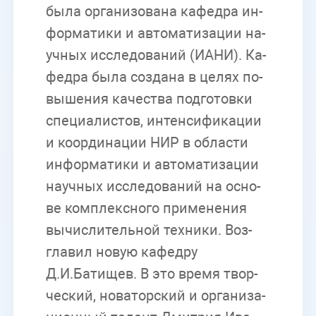
была ор­га­ни­зо­ва­на ка­фед­ра ин­
фор­ма­ти­ки и ав­то­ма­ти­за­ции на­
уч­ных ис­сле­до­ва­ний (ИАНИ). Ка­
фед­ра была со­зда­на в це­лях по­
вы­ше­ния ка­че­ства под­го­тов­ки
спе­ци­а­ли­стов, ин­тен­си­фи­ка­ции
и ко­ор­ди­на­ции НИР в об­ла­сти
ин­фор­ма­ти­ки и ав­то­ма­ти­за­ции
на­уч­ных ис­сле­до­ва­ний на ос­но­
ве ком­плекс­но­го при­ме­не­ния
вы­чис­ли­тель­ной тех­ни­ки. Воз­
гла­вил но­вую ка­фед­ру
Д.И.Батищев. В это вре­мя твор­
че­ский, но­ва­тор­ский и ор­га­ни­за­