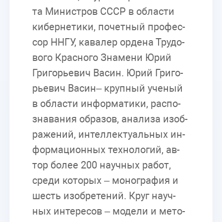
та Ми­ни­стров СССР в об­ла­сти
ки­бер­не­ти­ки, по­чет­ный про­фес­
сор ННГУ, ка­ва­лер ор­де­на Тру­до­
во­го Крас­но­го Зна­ме­ни Юрий
Гри­го­рье­вич Ва­син. Юрий Гри­го­
рье­вич Ва­син– круп­ный уче­ный
в об­ла­сти ин­фор­ма­ти­ки, рас­по­
зна­ва­ния об­ра­зов, ана­ли­за изоб­
ра­же­ний, ин­тел­лек­ту­аль­ных ин­
фор­ма­ци­он­ных тех­но­ло­гий, ав­
тор бо­лее 200 на­уч­ных ра­бот,
сре­ди ко­то­рых – мо­но­гра­фия и
шесть изоб­ре­те­ний. Круг на­уч­
ных ин­те­ре­сов – мо­де­ли и ме­то­