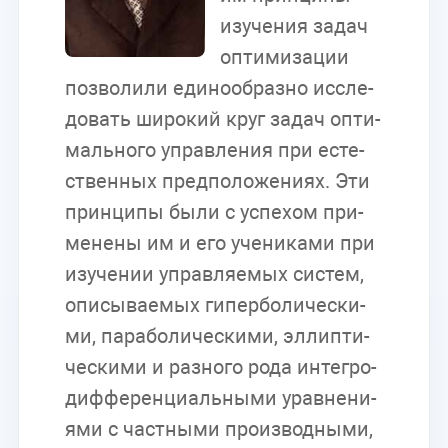
изу­че­ния за­дач
оп­ти­ми­за­ции
поз­во­ли­ли еди­но­об­раз­но ис­сле­
до­вать ши­ро­кий круг за­дач оп­ти­
маль­но­го управ­ле­ния при есте­
ствен­ных пред­по­ло­же­ни­ях. Эти
прин­ци­пы были с успе­хом при­
ме­не­ны им и его уче­ни­ка­ми при
изу­че­нии управ­ля­е­мых си­стем,
опи­сы­ва­е­мых ги­пер­бо­ли­че­ски­
ми, па­ра­бо­ли­че­ски­ми, эл­лип­ти­
че­ски­ми и раз­но­го рода ин­те­гро-
диф­фе­рен­ци­аль­ны­ми урав­не­ни­
я­ми с част­ны­ми про­из­вод­ны­ми,