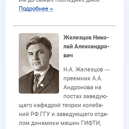
По­дроб­нее »
Же­лез­цов Ни­ко­
лай Алек­сан­дро­
вич
Н.А. Же­лез­цов —
пре­ем­ник А.А.
Ан­д­ро­но­ва на
по­стах за­ве­ду­ю­
ще­го ка­фед­рой тео­рии ко­ле­ба­
ний РФ ГГУ и за­ве­ду­ю­ще­го от­де­
лом ди­на­ми­ки ма­шин ГИФТИ,