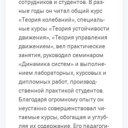
со­труд­ни­ков и сту­ден­тов. В раз­
ные годы он чи­тал об­щий курс
«Тео­рия ко­ле­ба­ний», спе­ци­аль­
ные кур­сы «Тео­рия устой­чи­во­сти
дви­же­ния», «Тео­рия управ­ле­ния
дви­же­ни­ем», вел прак­ти­че­ские
за­ня­тия, ру­ко­во­дил се­ми­на­ром
«Ди­на­ми­ка си­стем» и вы­пол­не­
ни­ем ла­бо­ра­тор­ных, кур­со­вых и
ди­плом­ных ра­бот, про­из­вод­
ствен­ной прак­ти­кой сту­ден­тов.
Бла­го­да­ря огром­но­му опы­ту он
неустан­но со­вер­шен­ство­вал чи­
та­е­мые кур­сы, обо­га­щая и углуб­
ляя их со­дер­жа­ние. Его пе­да­го­ги­