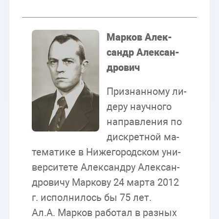
Мар­ков Алек­
сандр Алек­сан­
дро­вич
При­знан­но­му ли­
де­ру на­уч­но­го
на­прав­ле­ния по
дис­крет­ной ма­
те­ма­ти­ке в Ни­же­го­род­ском уни­
вер­си­те­те Алек­сан­дру Алек­сан­
дро­ви­чу Мар­ко­ву 24 мар­та 2012
г. ис­пол­ни­лось бы 75 лет.
Ал.А. Мар­ков ра­бо­тал в раз­ных