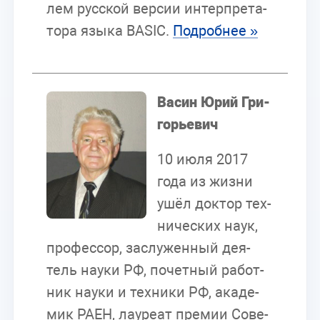
лем рус­ской вер­сии ин­тер­пре­та­
то­ра язы­ка
BASIC
.
По­дроб­нее »
Васин Юрий Гри­
го­рье­вич
10 июля 2017
года из жиз­ни
ушёл док­тор тех­
ни­че­ских наук,
про­фес­сор, за­слу­жен­ный де­я­
тель на­у­ки РФ, по­чет­ный ра­бот­
ник на­у­ки и тех­ни­ки РФ, ака­де­
мик РАЕН, ла­у­ре­ат пре­мии Со­ве­