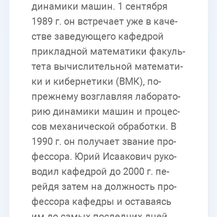
ди­на­ми­ки ма­шин. 1 сен­тяб­ря
1989 г. он встре­ча­ет уже в ка­че­
стве за­ве­ду­ю­ще­го ка­фед­рой
при­клад­ной ма­те­ма­ти­ки фа­куль­
те­та вы­чис­ли­тель­ной ма­те­ма­ти­
ки и ки­бер­не­ти­ки (ВМК), по-
преж­не­му воз­глав­ляя ла­бо­ра­то­
рию ди­на­ми­ки ма­шин и про­цес­
сов ме­ха­ни­че­ской об­ра­бот­ки. В
1990 г. он по­лу­ча­ет зва­ние про­
фес­со­ра. Юрий Иса­а­ко­вич ру­ко­
во­дил ка­фед­рой до 2000 г. пе­
рей­дя за­тем на долж­ность про­
фес­со­ра ка­фед­ры и оста­ва­ясь
им до са­мых по­след­них дней.