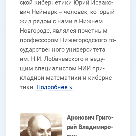
ской ки­бер­не­ти­ки Юрий Иса­а­ко­
вич Ней­марк – че­ло­век, ко­то­рый
жил ря­дом с нами в Ниж­нем
Нов­го­ро­де, яв­лял­ся по­чет­ным
про­фес­со­ром Ни­же­го­род­ско­го го­
су­дар­ствен­но­го уни­вер­си­те­та
им. Н.И. Ло­ба­чев­ско­го и ве­ду­
щим спе­ци­а­ли­стом НИИ при­
клад­ной ма­те­ма­ти­ки и ки­бер­не­
ти­ки.
По­дроб­нее »
Аро­но­вич Гри­го­
рий Вла­ди­ми­ро­