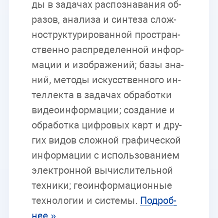
ды в за­да­чах рас­по­зна­ва­ния об­
ра­зов, ана­ли­за и син­те­за слож­
но­струк­ту­ри­ро­ван­ной про­стран­
ствен­но рас­пре­де­лен­ной ин­фор­
ма­ции и изоб­ра­же­ний; базы зна­
ний, ме­то­ды ис­кус­ствен­но­го ин­
тел­лек­та в за­да­чах об­ра­бот­ки
ви­део­ин­фор­ма­ции; со­зда­ние и
об­ра­бот­ка циф­ро­вых карт и дру­
гих ви­дов слож­ной гра­фи­че­ской
ин­фор­ма­ции с ис­поль­зо­ва­ни­ем
элек­трон­ной вы­чис­ли­тель­ной
тех­ни­ки; гео­ин­фор­ма­ци­он­ные
тех­но­ло­гии и си­сте­мы.
По­дроб­
нее »