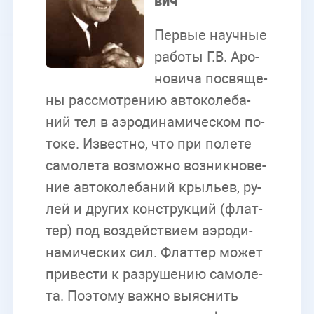
вич
Пер­вые на­уч­ные
ра­бо­ты Г.В. Аро­
но­ви­ча по­свя­ще­
ны рас­смот­ре­нию ав­то­ко­ле­ба­
ний тел в аэро­ди­на­ми­че­ском по­
то­ке. Из­вест­но, что при по­ле­те
са­мо­ле­та воз­мож­но воз­ник­но­ве­
ние ав­то­ко­ле­ба­ний кры­льев, ру­
лей и дру­гих кон­струк­ций (флат­
тер) под воз­дей­стви­ем аэро­ди­
на­ми­че­ских сил. Флат­тер мо­жет
при­ве­сти к раз­ру­ше­нию са­мо­ле­
та. По­это­му важ­но вы­яс­нить