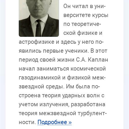
Он чи­тал в уни­
вер­си­те­те кур­сы
по тео­ре­ти­че­
ской фи­зи­ке и
аст­ро­фи­зи­ке и здесь у него по­
яви­лись пер­вые уче­ни­ки. В этот
пе­ри­од сво­ей жиз­ни С.А. Ка­п­лан
на­чал за­ни­мать­ся кос­ми­че­ской
га­зо­ди­на­ми­кой и фи­зи­кой меж­
звезд­ной сре­ды. Им была по­
стро­е­на тео­рия удар­ных волн с
уче­том из­лу­че­ния, раз­ра­бо­та­на
тео­рия меж­звезд­ной тур­бу­лент­
но­сти.
По­дроб­нее »