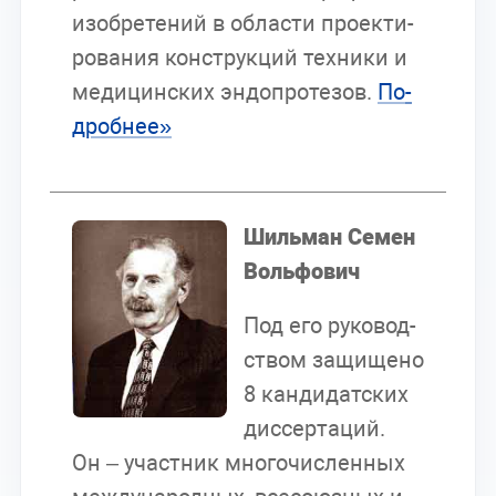
изоб­ре­те­ний в об­ла­сти про­ек­ти­
ро­ва­ния кон­струк­ций тех­ни­ки и
ме­ди­цин­ских эн­до­про­те­зов.
По­
дроб­нее»
Шиль­ман Се­мен
Воль­фо­вич
Под его ру­ко­вод­
ством за­щи­ще­но
8 кан­ди­дат­ских
дис­сер­та­ций.
Он – участ­ник мно­го­чис­лен­ных