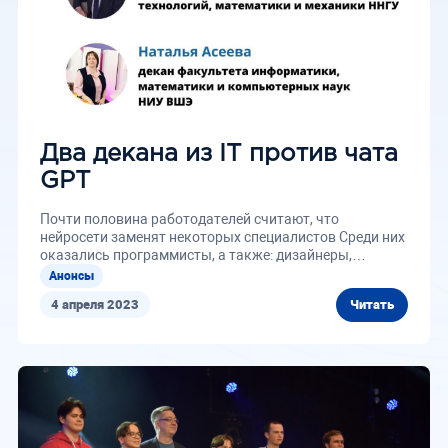
Два декана из IT против чата
GPT
Почти половина работодателей считают, что
нейросети заменят некоторых специалистов Среди них
оказались программисты, а также: дизайнеры,
копирайтеры, маркетологи,...
Анонсы
4 апреля 2023
Читать