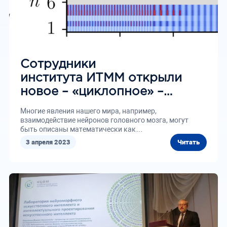
Сотрудники
института ИТММ открыли
новое – «циклопное» –
поведение больших сетей
Многие явления нашего мира, например,
связанных элементов
взаимодействие нейронов головного мозга, могут
быть описаны математически как
процессы взаимодействия связанных динамических...
3 апреля 2023
Читать