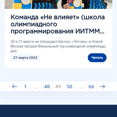
Команда «Не влияет» (школа
олимпиадного
программирования ИИТММ)
– призеры финального тура
20 и 21 марта на площадке Школы «Летово» в Новой
олимпиады ВКОШП.Junior
Москве прошел Финальный тур командной олимпиады
для...
2023
27 марта 2023
Читать
1
…
48
49
50
…
66