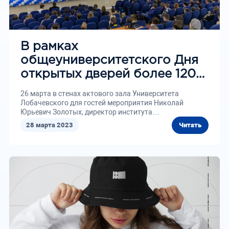
В рамках
общеуниверситетского Дня
открытых дверей более 120
абитуриентов и их
26 марта в стенах актового зала Университета
родителей познакомились с
Лобачевского для гостей мероприятия Николай
Юрьевич Золотых, директор института
институтом ИТММ
информационных...
28 марта 2023
Читать