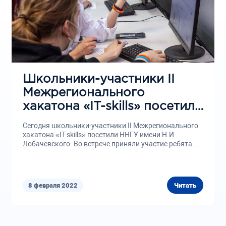
Школьники-участники II
Межрегионального
хакатона «IT-skills» посетили
ННГУ
Сегодня школьники-участники II Межрегионального
хакатона «IT-skills» посетили ННГУ имени Н.И.
Лобачевского. Во встрече приняли участие ребята
из...
8 февраля 2022
Читать