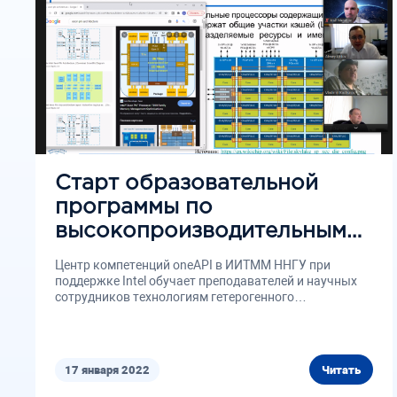
Старт образовательной
программы по
высокопроизводительным
вычислениям
Центр компетенций oneAPI в ИИТММ ННГУ при
поддержке Intel обучает преподавателей и научных
сотрудников технологиям гетерогенного
программирования В ННГУ им. Н.И....
17 января 2022
Читать