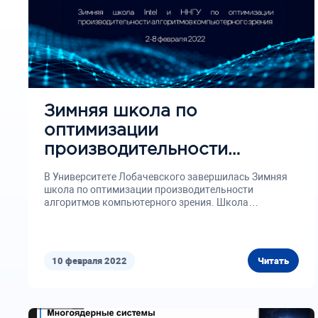
Зимняя школа по
оптимизации
производительности
алгоритмов компьютерного
В Университете Лобачевского завершилась Зимняя
зрения.
школа по оптимизации производительности
алгоритмов компьютерного зрения. Школа
проведена в студенческие каникулы...
10 февраля 2022
Читать