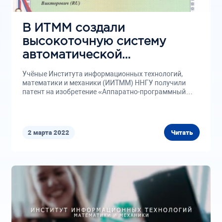
В ИТММ создали
высокоточную систему
автоматической
диагностики сердца
Учёные Института информационных технологий,
математики и механики (ИИТММ) ННГУ получили
патент на изобретение «Аппаратно-программный
комплекс электрокардиографических измерений»...
2 марта 2022
Читать