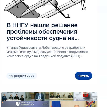
В ННГУ нашли решение
проблемы обеспечения
устойчивости судна на
воздушной подушке.
Учёные Университета Лобачевского разработали
математическую модель устойчивости подъемного
комплекса судна на воздушной подушке (СВП).
Принцип действия данного...
14 февраля 2022
Читать