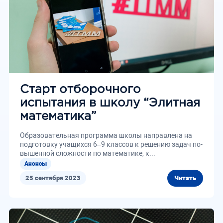
Старт отборочного
испытания в школу “Элитная
математика”
Об­ра­зо­ва­тель­ная про­грам­ма шко­лы на­прав­ле­на на
под­го­тов­ку уча­щих­ся 6–9 клас­сов к ре­ше­нию за­дач по­
вы­шен­ной слож­но­сти по ма­те­ма­ти­ке, к...
Анонсы
25 сентября 2023
Читать