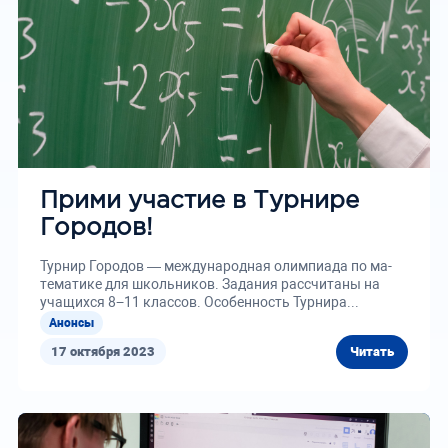
Прими участие в Турнире
Городов!
Турнир Городов — меж­ду­народ­ная олим­пи­ада по ма­
тема­тике для школь­ни­ков. Задания расс­чи­таны на
учащихся 8−11 классов. Осо­бен­ность Турнира...
Анонсы
17 октября 2023
Читать