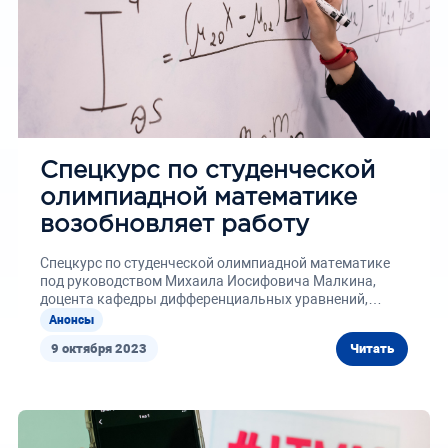
Спецкурс по студенческой
олимпиадной математике
возобновляет работу
Спецкурс по студенческой олимпиадной математике
под руководством Михаила Иосифовича Малкина,
доцента кафедры дифференциальных уравнений,
математического и численного...
Анонсы
9 октября 2023
Читать