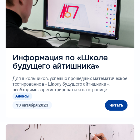
Информация по «Школе
будущего айтишника»
Для школьников, успешно прошедших математическое
тестирование в «Школу будущего айтишника»,
необходимо зарегистрироваться на странице
математической школы согласно...
Анонсы
13 октября 2023
Читать