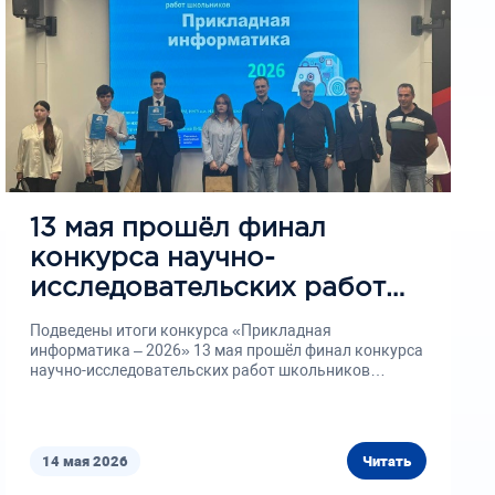
13 мая прошёл финал
конкурса научно-
исследовательских работ
школьников «Прикладная
Подведены итоги конкурса «Прикладная
информатика – 2026»
информатика – 2026» 13 мая прошёл финал конкурса
научно-исследовательских работ школьников
«Прикладная информатика...
14 мая 2026
Читать