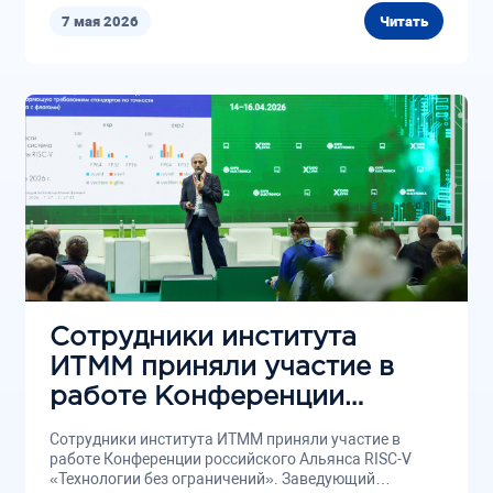
7 мая 2026
Читать
Сотрудники института
ИТММ приняли участие в
работе Конференции
российского Альянса RISC-
Сотрудники института ИТММ приняли участие в
V «Технологии без
работе Конференции российского Альянса RISC-V
«Технологии без ограничений». Заведующий
ограничений»