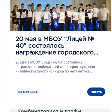
20 мая в МБОУ “Лицей №
40” состоялось
награждение городского
интеллектуального
20 мая в МБОУ “Лицей № 40” состоялось
конкурса по математике,
награждение победителей и призеров городского
интеллектуального конкурса по математике,...
проводимого совместно с
ИТММ
23 мая 2026
Читать