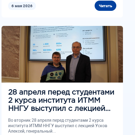
6 мая 2026
Читать
28 апреля перед студентами
2 курса института ИТММ
ННГУ выступил с лекцией
Усков Алексей,
Во вторник 28 апреля перед студентами 2 курса
генеральный директор IT-
института ИТММ ННГУ выступил с лекцией Усков
Алексей, генеральный...
академии Лад