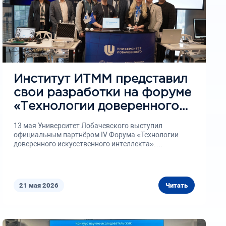
Институт ИТММ представил
свои разработки на форуме
«Технологии доверенного
искусственного интеллекта»
13 мая Университет Лобачевского выступил
в МГТУ им. Баумана
официальным партнёром IV Форума «Технологии
доверенного искусственного интеллекта».
Университет представили сотрудники Института...
21 мая 2026
Читать