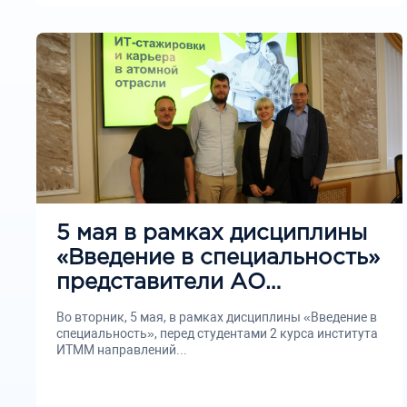
5 мая в рамках дисциплины
«Введение в специальность»
представители АО
«Гринатом» выступили с
Во вторник, 5 мая, в рамках дисциплины «Введение в
лекцией перед студентами 2
специальность», перед студентами 2 курса института
ИТММ направлений...
курса ИТММ