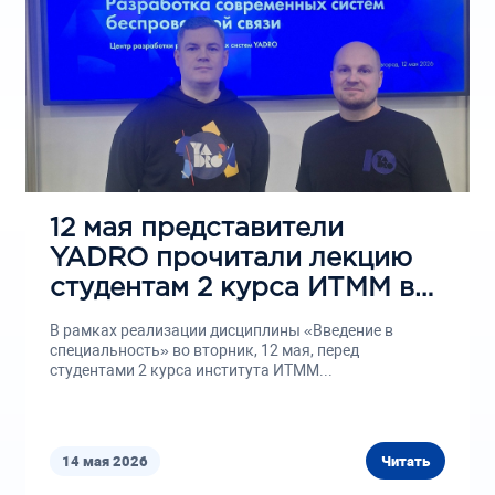
12 мая представители
YADRO прочитали лекцию
студентам 2 курса ИТММ в
рамках дисциплины
В рамках реализации дисциплины «Введение в
«Введение в специальность»
специальность» во вторник, 12 мая, перед
студентами 2 курса института ИТММ...
14 мая 2026
Читать